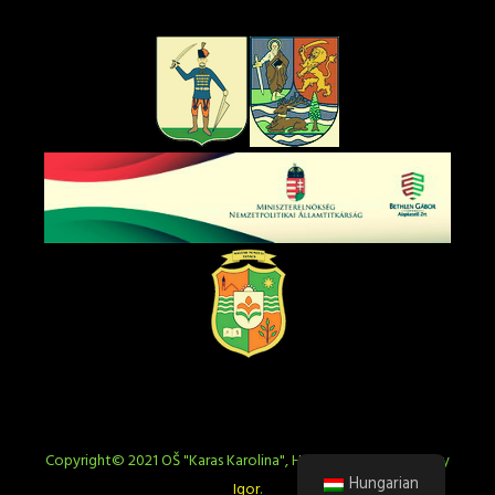
Copyright© 2021 OŠ "Karas Karolina", Horgoš | Redesigned by
Hungarian
Igor
.